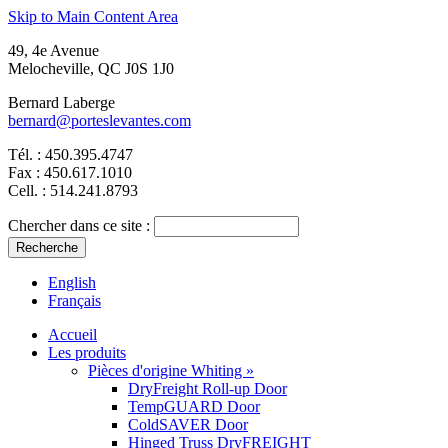
Skip to Main Content Area
49, 4e Avenue
Melocheville, QC J0S 1J0
Bernard Laberge
bernard@porteslevantes.com
Tél. : 450.395.4747
Fax : 450.617.1010
Cell. : 514.241.8793
Chercher dans ce site :
English
Français
Accueil
Les produits
Pièces d'origine Whiting »
DryFreight Roll-up Door
TempGUARD Door
ColdSAVER Door
Hinged Truss DryFREIGHT