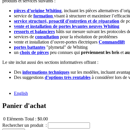
produits et services suivants :
pièces d’origine Whiting
, incluant les pièces alternatives d’or
service de
formation
visant à structurer et maximiser l’efficaci
service structuré, proactif d’entretien et de réparation
de po
vente et installation de portes levantes neuves Whiting
ressorts et balanciers
bâtis sur mesure suivant les protocoles 
services de
consultation
pour la résolution de problèmes
vente et installation d’ouvre-portes électriques
Commandlift
portes battantes
"plymetal" de Whiting
un
choix de pièces
peu connues qui
préviennent les bris
et
au
Le site inclut aussi des sections informatives offrant :
Des
informations techniques
sur les modèles, incluant avanta
Des suggestions
d’options très rentables
à considérer lors de 
English
Panier d'achat
0
Eléments
Total :
$0.00
Rechercher un produit :