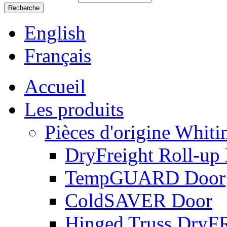
English
Français
Accueil
Les produits
Pièces d'origine Whiti
DryFreight Roll-up
TempGUARD Door
ColdSAVER Door
Hinged Truss Dry