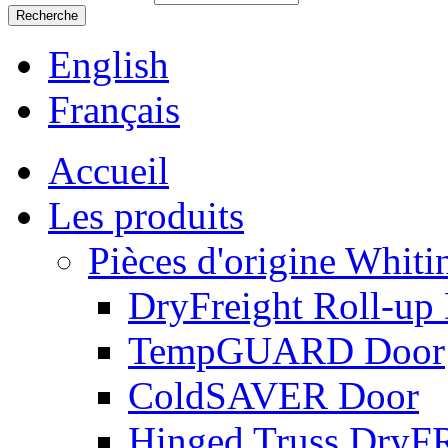
English
Français
Accueil
Les produits
Pièces d'origine Whiti
DryFreight Roll-up
TempGUARD Door
ColdSAVER Door
Hinged Truss Dry