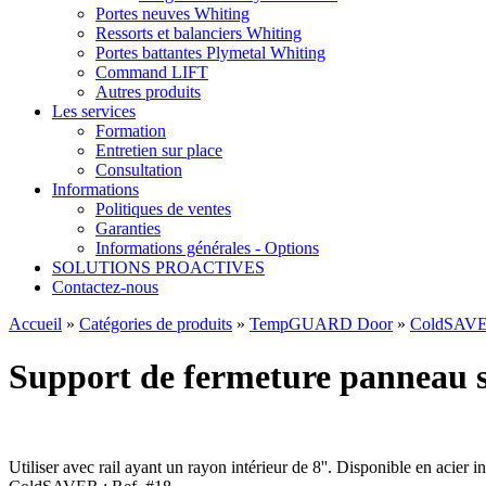
Portes neuves Whiting
Ressorts et balanciers Whiting
Portes battantes Plymetal Whiting
Command LIFT
Autres produits
Les services
Formation
Entretien sur place
Consultation
Informations
Politiques de ventes
Garanties
Informations générales - Options
SOLUTIONS PROACTIVES
Contactez-nous
Accueil
»
Catégories de produits
»
TempGUARD Door
»
ColdSAVE
Support de fermeture panneau su
Utiliser avec rail ayant un rayon intérieur de 8''. Disponible en acier 