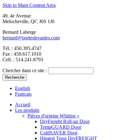
Skip to Main Content Area
49, 4e Avenue
Melocheville, QC J0S 1J0
Bernard Laberge
bernard@porteslevantes.com
Tél. : 450.395.4747
Fax : 450.617.1010
Cell. : 514.241.8793
Chercher dans ce site :
English
Français
Accueil
Les produits
Pièces d'origine Whiting »
DryFreight Roll-up Door
TempGUARD Door
ColdSAVER Door
Hinged Truss DryFREIGHT