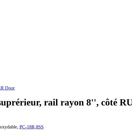
R Door
prérieur, rail rayon 8'', côté R
inoxydable,
PC-18R,8SS