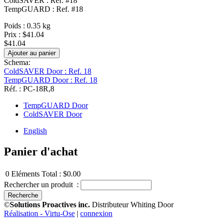
ColdSAVER : Ref. #18
TempGUARD : Ref. #18
Poids : 0.35 kg
Prix :
$41.04
$41.04
Schema:
ColdSAVER Door : Ref. 18
TempGUARD Door : Ref. 18
Réf. : PC-18R,8
TempGUARD Door
ColdSAVER Door
English
Panier d'achat
0
Eléments
Total :
$0.00
Rechercher un produit :
©
Solutions Proactives inc.
Distributeur Whiting Door
Réalisation - Virtu-Ose
|
connexion