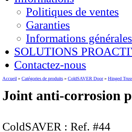
Politiques de ventes
Garanties
Informations générales
SOLUTIONS PROACTI
Contactez-nous
Accueil
»
Catégories de produits
»
ColdSAVER Door
»
Hinged Tru
Joint anti-corrosion 
ColdSAVER : Ref. #44