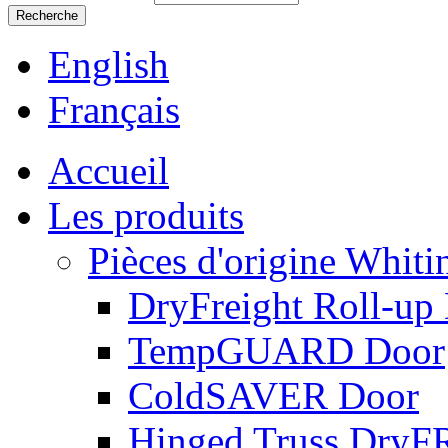
English
Français
Accueil
Les produits
Pièces d'origine Whiti
DryFreight Roll-up
TempGUARD Door
ColdSAVER Door
Hinged Truss Dry