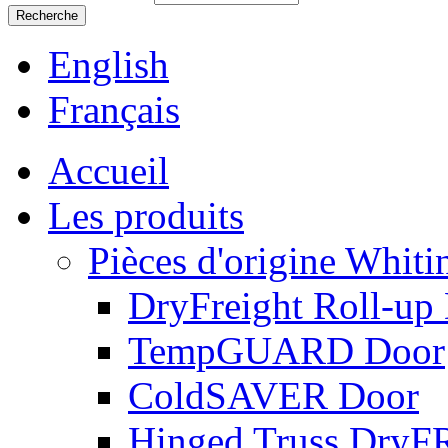
English
Français
Accueil
Les produits
Pièces d'origine Whiti
DryFreight Roll-up
TempGUARD Door
ColdSAVER Door
Hinged Truss Dry